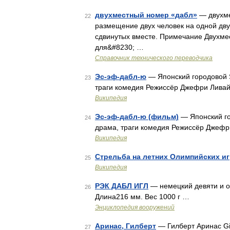
двухместный номер «дабл»
— двухме
22
размещение двух человек на одной дву
сдвинутых вместе. Примечание Двухме
для&#8230; …
Справочник технического переводчика
Эс-эф-дабл-ю
— Японский городовой S
23
траги комедия Режиссёр Джефри Лива
Википедия
Эс-эф-дабл-ю (фильм)
— Японский го
24
драма, траги комедия Режиссёр Джеф
Википедия
Стрельба на летних Олимпийских иг
25
Википедия
РЭК ДАБЛ ИГЛ
— немецкий девяти и о
26
Длина216 мм. Вес 1000 г …
Энциклопедия вооружений
Аринас, Гилберт
— Гилберт Аринас Gi
27