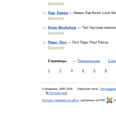
Википедия
Лав, Кевин
— Кевин Лав Kevin Love К
28
Википедия
Drum Workshop
— Тип Частная компан
29
Википедия
Пирс, Пол
— Пол Пирс Paul Pierce …
30
Википедия
Страницы
←
Предыдущая
Сле
1
2
3
4
5
6
© Академик, 2000-2026
Обратная связь:
Техподдерж
👣 Путешествия
Экспорт словарей на сайты
, сделанные на PHP,
Jo