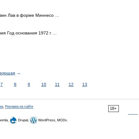
евин Лав в форме Миннесо …
ия Год основания 1972 г …
дующая
→
7
8
9
10
11
12
13
ка
,
Реклама на сайте
18+
omla,
Drupal,
WordPress, MODx.