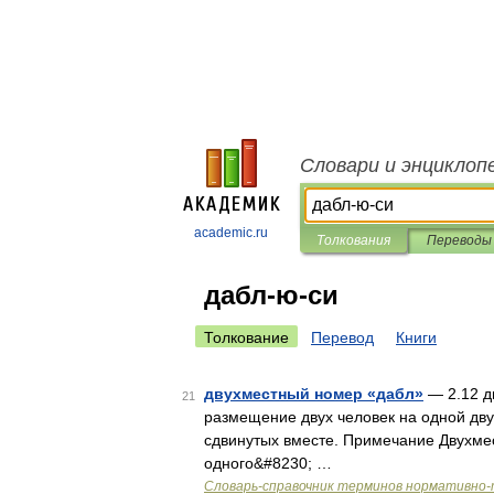
Словари и энциклоп
academic.ru
Толкования
Переводы
дабл-ю-си
Толкование
Перевод
Книги
двухместный номер «дабл»
— 2.12 д
21
размещение двух человек на одной дву
сдвинутых вместе. Примечание Двухме
одного&#8230; …
Словарь-справочник терминов нормативно-