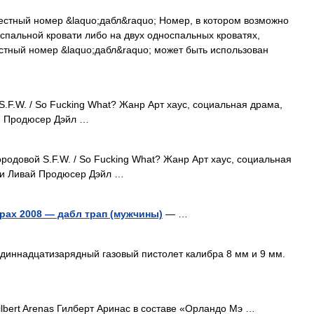
стный номер &laquo;дабл&raquo; Номер, в котором возможно
спальной кровати либо на двух односпальных кроватях,
стный номер &laquo;дабл&raquo; может быть использован
.F.W. / So Fucking What? Жанр Арт хаус, социальная драма,
й Продюсер Дэйл …
родовой S.F.W. / So Fucking What? Жанр Арт хаус, социальная
ри Ливай Продюсер Дэйл …
рах 2008 — дабл трап (мужчины)
— …
диннадцатизарядный газовый пистолет калибра 8 мм и 9 мм.
lbert Arenas Гилберт Аринас в составе «Орландо Мэ …